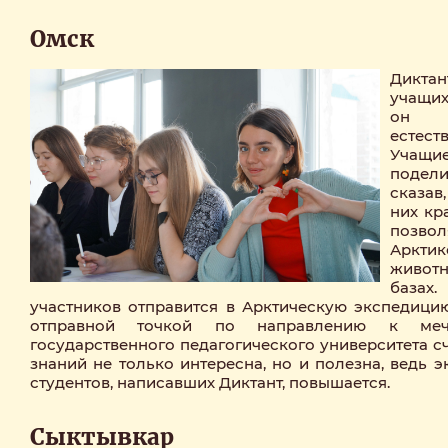
Омск
Дикта
учащих
он 
естест
Учащи
подел
сказав
них кр
позвол
Аркт
живот
базах
участников отправится в Арктическую экспедицию
отправной точкой по направлению к меч
государственного педагогического университета сч
знаний не только интересна, но и полезна, ведь 
студентов, написавших Диктант, повышается.
Сыктывкар