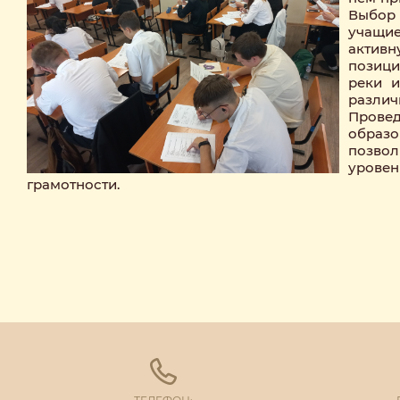
Выбор
учащи
акти
позиц
реки и
различ
Прове
обра
позвол
урове
грамотности.