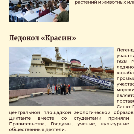
растений и животных ил
Ледокол «Красин»
Легенд
участн
1928 
ледян
корабл
промы
участ
морски
являет
поста
Санк
центральной площадкой экологической образов
Диктанте вместе со студентами приняли у
Правительства, Госдумы, ученые, культурные
общественные деятели.