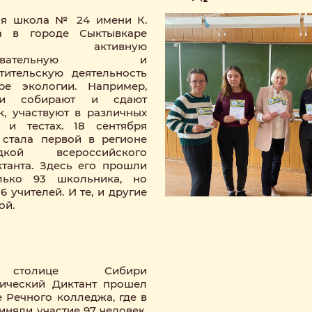
яя школа № 24 имени К.
а в городе Сыктывкаре
ет активную
азовательную и
тительскую деятельность
ре экологии. Например,
ки собирают и сдают
к, участвуют в различных
 и тестах. 18 сентября
стала первой в регионе
дкой всероссийского
танта. Здесь его прошли
лько 93 школьника, но
6 учителей. И те, и другие
ой.
толице Сибири
ический Диктант прошел
е Речного колледжа, где в
иняли участие 97 человек.