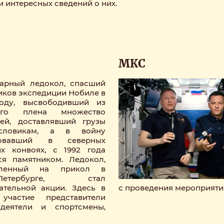
и интересных сведений о них.
МКС
арный ледокол, спасший
иков экспедиции Нобиле в
году, высвободивший из
ого плена множество
ей, доставлявший грузы
словикам, а в войну
вовавший в северных
х конвоях, с 1992 года
ся памятником. Ледокол,
вленный на прикол в
т-Петербурге, стал
ательной акции. Здесь в
с проведения мероприяти
частие представители
 деятели и спортсмены,