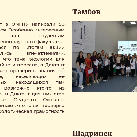
Тамбов
нт в ОмГПУ написали 50
ся. Особенно интересным
стал студентам
веннонаучного факультета.
еся по итогам акции
ились впечатлениями,
, что тема экологии для
айне интересна, а Диктант
яет проверить знания об
ике, населяющих ее
ных, находящихся там
. Возможно кто-то из
, и Диктант для них стал
те. Студенты Омского
итают, что такая проверка
экологическая грамотность
Шадринск