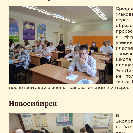
Средн
Жаков
вед
обр
просве
в сфе
учени
пласти
акциях
школа 
площа
ЭкоДик
не то
также 1
посчитали акцию очень познавательной и интересн
Новосибирск
В с
Эколог
на баз
нем пр